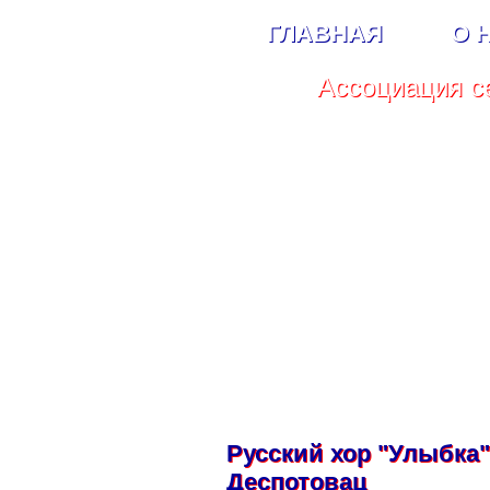
ГЛАВНАЯ
О 
Ассоциация с
Русский хор "Улыбка"
Деспотовац