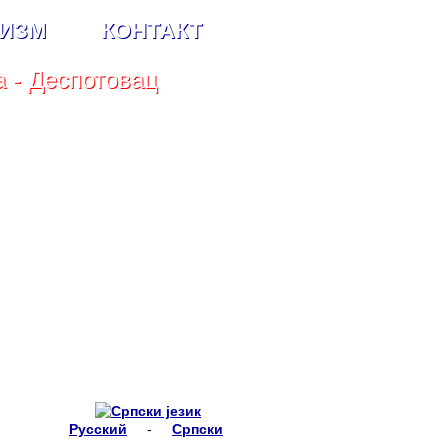
РИЗМ
КОНТАКТ
 - Деспотовац
Русский
-
Српски