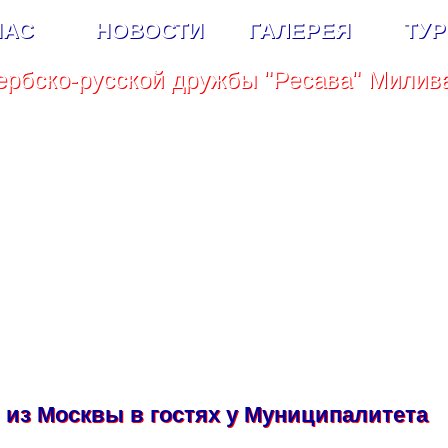
НАС
НОВОСТИ
ГАЛЕРЕЯ
ТУ
ербскo-русскoй дружбы "Ресава" Милива
 из Москвы в гостях у Муниципалитета