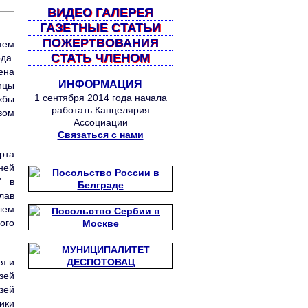
ВИДЕО ГАЛЕРЕЯ
ГАЗЕТНЫЕ СТАТЬИ
ПОЖЕРТВОВАНИЯ
тем
СТАТЬ ЧЛЕНОМ
да.
ена
ИНФОРМАЦИЯ
ицы
1 сентября 2014 года начала
жбы
работать Канцелярия
вом
Ассоциации
Связаться с нами
рта
ней
" в
лав
лем
ого
я и
зей
зей
ики