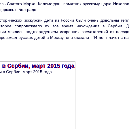
вь Святого Марка, Калемегдан, памятник русскому царю Николаю 
ерковь в Белграде.
ческих экскурсий дети из России были очень довольны теп
торое сопровождало их все время нахождения в Сербии. Д
нии явились подтверждением искренних впечаталений от поездк
ровожал русских детей в Москву, они сказали : "И Бог плачет с на
 в Сербии, март 2015 года