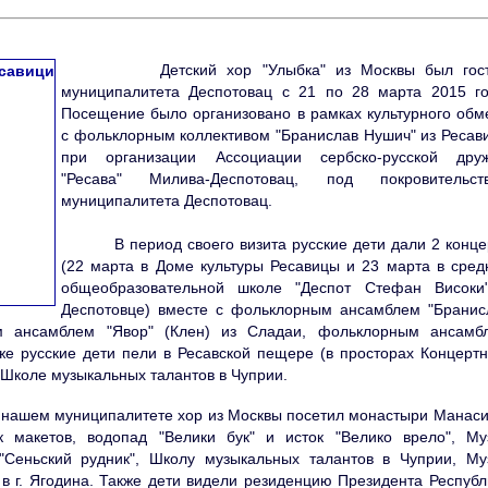
Детский хор "Улыбка" из Москвы был гос
муниципалитета Деспотовац с 21 по 28 марта 2015 го
Посещение было организовано в рамках культурного обм
с фольклорным коллективом "Бранислав Нушич" из Ресав
при организации Ассоциации сербско-русской дру
"Ресава" Милива-Деспотовац, под покровительст
муниципалитета Деспотовац.
В период своего визита русские дети дали 2 конце
(22 марта в Доме культуры Ресавицы и 23 марта в сред
общеобразовательной школе "Деспот Стефан Високи
Деспотовце) вместе с фольклорным ансамблем "Бранис
м ансамблем "Явор" (Клен) из Сладаи, фольклорным ансамб
же русские дети пели в Ресавской пещере (в просторах Концертн
и Школе музыкальных талантов в Чуприи.
шем муниципалитете хор из Москвы посетил монастыри Манаси
 макетов, водопад "Велики бук" и исток "Велико врело", Му
Сеньский рудник", Школу музыкальных талантов в Чуприи, Му
в г. Ягодина. Также дети видели резиденцию Президента Республ