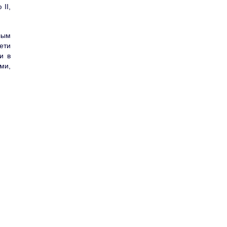
II,
лым
ети
и в
ми,